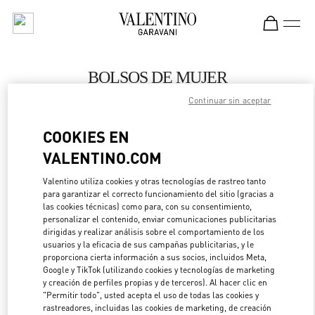
Skip to content
Return to Nav
BOLSOS DE MUJER
Continuar sin aceptar
Valentino
Curitiba
COOKIES EN
VALENTINO.COM
LLAMA AHORA
Valentino utiliza cookies y otras tecnologías de rastreo tanto
para garantizar el correcto funcionamiento del sitio (gracias a
MÁS DETALLES
las cookies técnicas) como para, con su consentimiento,
personalizar el contenido, enviar comunicaciones publicitarias
LINK OPENS IN 
DIRECCIONES
dirigidas y realizar análisis sobre el comportamiento de los
usuarios y la eficacia de sus campañas publicitarias, y le
proporciona cierta información a sus socios, incluidos Meta,
Google y TikTok (utilizando cookies y tecnologías de marketing
y creación de perfiles propias y de terceros). Al hacer clic en
"Permitir todo", usted acepta el uso de todas las cookies y
rastreadores, incluidas las cookies de marketing, de creación