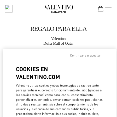
Skip to content
Return to Nav
REGALO PARA ELLA
Valentino
Doha Mall of Qatar
Continuar sin aceptar
LLAMA AHORA
COOKIES EN
MÁS DETALLES
VALENTINO.COM
LINK OPENS IN 
DIRECCIONES
Valentino utiliza cookies y otras tecnologías de rastreo tanto
para garantizar el correcto funcionamiento del sitio (gracias a
las cookies técnicas) como para, con su consentimiento,
personalizar el contenido, enviar comunicaciones publicitarias
dirigidas y realizar análisis sobre el comportamiento de los
usuarios y la eficacia de sus campañas publicitarias, y le
proporciona cierta información a sus socios, incluidos Meta,