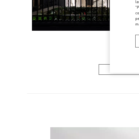
la
"P
co
pe
m
COLECCIÓN DE