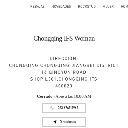
REBAJAS
NOVEDADES
ROCKSTUD
MUJER
HOM
Chongqing IFS Woman
DIRECCIÓN:
CHONGQING
CHONGQING
JIANGBEI DISTRICT
16 QINGYUN ROAD
SHOP L301,CHONGQING IFS
400023
Cerrado
- Abre a las
10:00 AM
023 6765 5962
Direcciones
Link Opens in New Tab