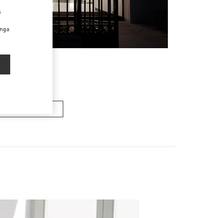
s
enga
OS DE MUJER