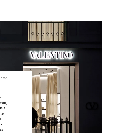
eptar
o
ento,
isis
 le
o
er
das