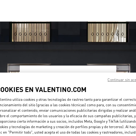
HORARIO
Continuar sin ac
COOKIES EN VALENTINO.COM
Día de la Semana
Horario
Domingo
10:00 AM
-
10:00 PM
Lunes
10:00 AM
-
10:00 PM
lentino utiliza cookies y otras tecnologías de rastreo tanto para garantizar el correct
Martes
10:00 AM
-
10:00 PM
ncionamiento del sitio (gracias a las cookies técnicas) como para, con su consentimi
Miércoles
10:00 AM
-
10:00 PM
rsonalizar el contenido, enviar comunicaciones publicitarias dirigidas y realizar anál
Jueves
10:00 AM
-
10:00 PM
bre el comportamiento de los usuarios y la eficacia de sus campañas publicitarias, y
oporciona cierta información a sus socios, incluidos Meta, Google y TikTok (utilizand
Viernes
10:00 AM
-
10:00 PM
okies y tecnologías de marketing y creación de perfiles propias y de terceros). Al hac
Sábado
10:00 AM
-
10:00 PM
ic en "Permitir todo", usted acepta el uso de todas las cookies y rastreadores, inclui