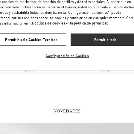
s cookies de marketing, de creación de perfiles y de redes sociales. Al hacer clic en
ermitir solo cookies técnicas" o cerrar el banner, usted solo permite el uso de dicha
okies y deshabilita todas las demás. En la "Configuración de cookies", puede
rsonalizar sus opciones sobre las cookies y cambiarlas en cualquier momento. Obt
ás información en
la política de cookies
y
la política de privacidad
.
Permitir solo Cookies Técnicas
Permitir todo
EN ESTA BOUTIQUE ENCONTRARÁS
Configuración de Cookies
 MUJER
CALZADO DE MUJER
BOLS
NOVEDADES