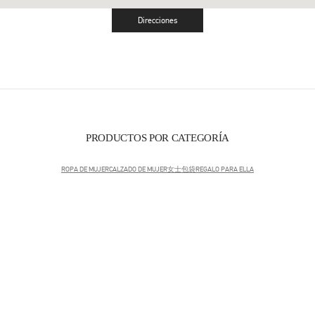
Direcciones
Link Opens in New Tab
PRODUCTOS POR CATEGORÍA
ROPA DE MUJER
CALZADO DE MUJER
女士包袋
REGALO PARA ELLA