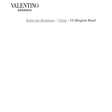
Skip to content
Return to Nav
Todas las Boutiques
China
16 Qingyun Road