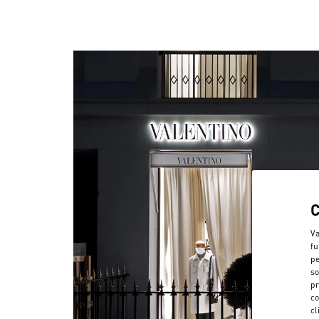
Va
fu
pe
so
pr
co
cl