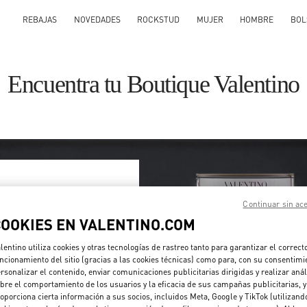
REBAJAS
NOVEDADES
ROCKSTUD
MUJER
HOMBRE
BOL
Encuentra tu Boutique Valentino
Continuar sin ac
s o región
COOKIES EN VALENTINO.COM
n o haciendo click en la lista
lentino utiliza cookies y otras tecnologías de rastreo tanto para garantizar el correct
ncionamiento del sitio (gracias a las cookies técnicas) como para, con su consentimi
rsonalizar el contenido, enviar comunicaciones publicitarias dirigidas y realizar anál
Buscar
bre el comportamiento de los usuarios y la eficacia de sus campañas publicitarias, y
igo postal o ciudad y país
oporciona cierta información a sus socios, incluidos Meta, Google y TikTok (utilizand