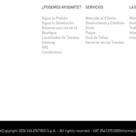
¿PODEMOS AYUDARTE?
SERVICIOS
LA 
Sigue tu Pedido
Atención al Cliente
Mai
Sigue tu Devolución
Devoluciones y Cambios
Sost
Reserva una cita en la
Envío
Trab
Boutique
Pagos
Inf
Localizador de Tiendas
Guía de Talles
Inte
Sitemap
Servicios en las Tiendas
FAQ
Contáctenos
no
Copyright 2026 VALENTINO S.p.A. - All rights reserved - VAT 05412951005
Informaci