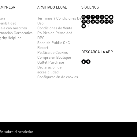
EMPRESA
APARTADO LEGAL
SÍGUENOS
son
Términos Y Condiciones De
enibilidad
Uso
aja con nosotros
Condiciones de Venta
ormación Corporativa
Política de Privacidad
grity Helpline
DPO
Spanish Public CbC
Report
DESCARGA LA APP
Política de Cookies
Compra en Boutique
Outlet Purchase
Declaración de
accesibilidad
Configuración de cookies
ón sobre el vendedor