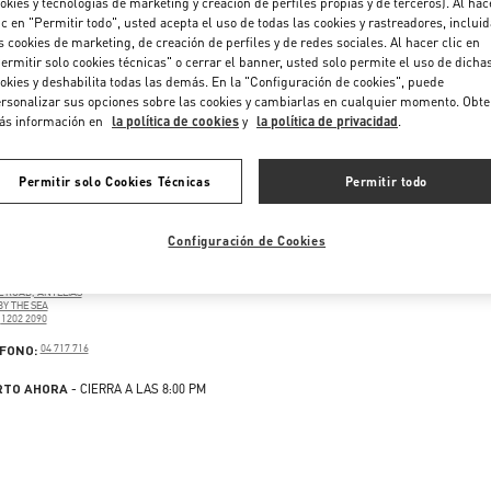
okies y tecnologías de marketing y creación de perfiles propias y de terceros). Al hac
ic en "Permitir todo", usted acepta el uso de todas las cookies y rastreadores, inclui
s cookies de marketing, de creación de perfiles y de redes sociales. Al hacer clic en
ermitir solo cookies técnicas" o cerrar el banner, usted solo permite el uso de dicha
okies y deshabilita todas las demás. En la "Configuración de cookies", puede
rsonalizar sus opciones sobre las cookies y cambiarlas en cualquier momento. Obt
ás información en
la política de cookies
y
la política de privacidad
.
Permitir solo Cookies Técnicas
Permitir todo
Configuración de Cookies
AISHTI BY THE SEA
E ROAD, ANTELIAS
BY THE SEA
1202 2090
PENS IN NEW TAB
PHONE
FONO:
04 717 716
RTO AHORA
- CIERRA A LAS
8:00 PM