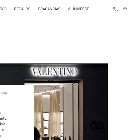
SOS
REGALOS
FRAGANCIAS
V-UNIVERSE
eptar
o
ento,
isis
 le
o