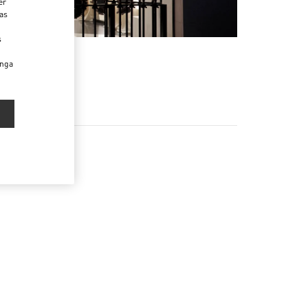
er
das
s
enga