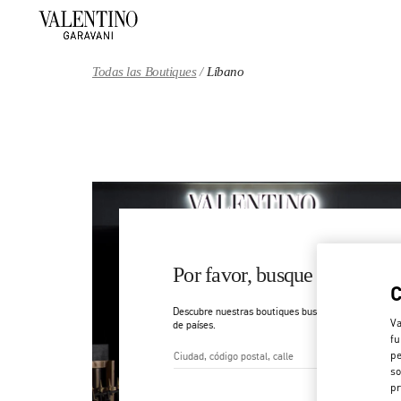
Skip to content
Return to Nav
Todas las Boutiques
Líbano
Por favor, busque por su paí
Descubre nuestras boutiques buscando por país/regió
Va
de países.
fu
pe
so
Ciudad, Región/Provincia, cód
pr