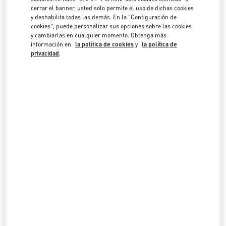
en la lista de países.
cerrar el banner, usted solo permite el uso de dichas cookies
y deshabilita todas las demás. En la "Configuración de
Buscar
cookies", puede personalizar sus opciones sobre las cookies
Ciudad, Región/Provincia, código postal o ciudad y
y cambiarlas en cualquier momento. Obtenga más
SAN BARTOLOMÉ
información en
la política de cookies
y
la política de
privacidad
.
SAINT-BARTHÉLEMY
LE CARRÉ D’OR
GUSTAVIA
,
97133
LINK OPENS IN NEW TAB
PHONE
TELÉFONO:
0590 27 59 45
CERRADO
- ABRE A LAS
10:00 AM
Todas las Boutiques
San Bartolomé
Country Selector
Spain / Spanish