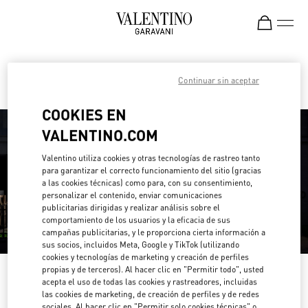
Skip to content
Return to Nav
Encuentra tu Boutique Valentino
Continuar sin aceptar
COOKIES EN
VALENTINO.COM
Valentino utiliza cookies y otras tecnologías de rastreo tanto
para garantizar el correcto funcionamiento del sitio (gracias
a las cookies técnicas) como para, con su consentimiento,
personalizar el contenido, enviar comunicaciones
publicitarias dirigidas y realizar análisis sobre el
comportamiento de los usuarios y la eficacia de sus
campañas publicitarias, y le proporciona cierta información a
sus socios, incluidos Meta, Google y TikTok (utilizando
cookies y tecnologías de marketing y creación de perfiles
propias y de terceros). Al hacer clic en "Permitir todo", usted
Por favor, busque por su país o región
acepta el uso de todas las cookies y rastreadores, incluidas
las cookies de marketing, de creación de perfiles y de redes
Descubre nuestras boutiques buscando por país/región o haciendo click
sociales. Al hacer clic en "Permitir solo cookies técnicas" o