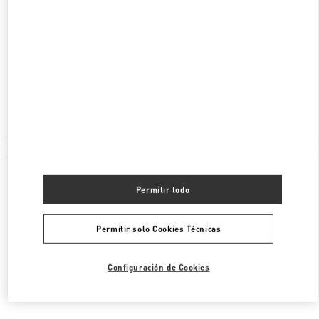
FINANCIAL CENTRE ROAD, DOWNTOWN DUBAI
BLOOMINGDALE'S - FIRST FLOOR - DUBAI
MALL
DUBAI
Cerrado
04 350 5333
Todas las Boutiques
Permitir todo
Permitir solo Cookies Técnicas
Configuración de Cookies