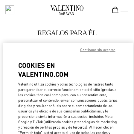
Skip to content
Return to Nav
REGALOS PARA ÉL
Valentino
The Dubai Mall - Bloomingdales Men
Continuar sin aceptar
COOKIES EN
LLAMA AHORA
VALENTINO.COM
LINK OPENS IN 
DIRECCIONES
Valentino utiliza cookies y otras tecnologías de rastreo tanto
para garantizar el correcto funcionamiento del sitio (gracias a
las cookies técnicas) como para, con su consentimiento,
personalizar el contenido, enviar comunicaciones publicitarias
dirigidas y realizar análisis sobre el comportamiento de los
usuarios y la eficacia de sus campañas publicitarias, y le
proporciona cierta información a sus socios, incluidos Meta,
Google y TikTok (utilizando cookies y tecnologías de marketing
y creación de perfiles propias y de terceros). Al hacer clic en
"Permitir todo", usted acepta el uso de todas las cookies y