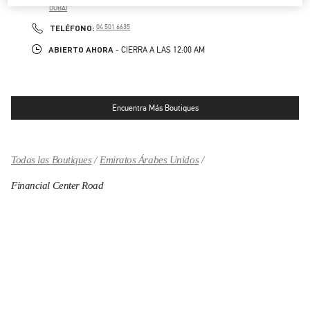
DUBAI
LINK OPENS IN NEW TAB
PHONE
TELÉFONO:
04 501 6635
ABIERTO AHORA
- CIERRA A LAS
12:00 AM
Encuentra Más Boutiques
Todas las Boutiques
Emiratos Árabes Unidos
Financial Center Road