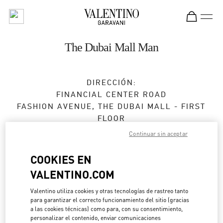
Skip to content
Return to Nav
The Dubai Mall Man
DIRECCIÓN:
FINANCIAL CENTER ROAD
FASHION AVENUE, THE DUBAI MALL - FIRST
FLOOR
DUBAI
Continuar sin aceptar
Abierto ahora
- Cierra a las
11:00 PM
COOKIES EN
VALENTINO.COM
CITA EN LA BOUTIQUE
Valentino utiliza cookies y otras tecnologías de rastreo tanto
para garantizar el correcto funcionamiento del sitio (gracias
a las cookies técnicas) como para, con su consentimiento,
04 325 3043
personalizar el contenido, enviar comunicaciones