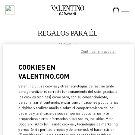
Skip to content
Return to Nav
REGALOS PARA ÉL
Valentino
Barcelona
Continuar sin aceptar
COOKIES EN
LLAMA AHORA
VALENTINO.COM
MÁS DETALLES
Valentino utiliza cookies y otras tecnologías de rastreo tanto
para garantizar el correcto funcionamiento del sitio (gracias a
LINK OPENS IN 
las cookies técnicas) como para, con su consentimiento,
DIRECCIONES
personalizar el contenido, enviar comunicaciones publicitarias
dirigidas y realizar análisis sobre el comportamiento de los
usuarios y la eficacia de sus campañas publicitarias, y le
proporciona cierta información a sus socios, incluidos Meta,
Google y TikTok (utilizando cookies y tecnologías de marketing
y creación de perfiles propias y de terceros). Al hacer clic en
"Permitir todo", usted acepta el uso de todas las cookies y