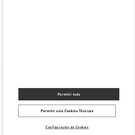
DESCUBRE MÁS
DIRECCIÓN
PASSEIG DE GRACIA 108
08008
BARCELONA
Abierto ahora
- Cierra a las
8:00 PM
933 68 32 19
Todas las Boutiques
España
Passeig De Gracia 108
Valentino REGALOS PARA ÉL
Permitir todo
Permitir solo Cookies Técnicas
Configuración de Cookies