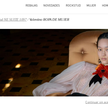
REBAJAS
NOVEDADES
ROCKSTUD
MUJER
HOM
oad NE SUITE 1097
Valentino ROPA DE MUJER
N NEW TAB
Link O
Continuar sin ac