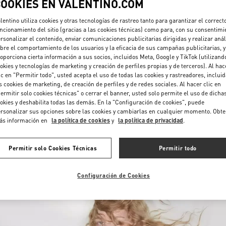
COOKIES EN VALENTINO.COM
lentino utiliza cookies y otras tecnologías de rastreo tanto para garantizar el correct
ncionamiento del sitio (gracias a las cookies técnicas) como para, con su consentimi
rsonalizar el contenido, enviar comunicaciones publicitarias dirigidas y realizar anál
bre el comportamiento de los usuarios y la eficacia de sus campañas publicitarias, y
oporciona cierta información a sus socios, incluidos Meta, Google y TikTok (utilizand
okies y tecnologías de marketing y creación de perfiles propias y de terceros). Al hac
ic en "Permitir todo", usted acepta el uso de todas las cookies y rastreadores, inclui
DESCUBRE MÁS
s cookies de marketing, de creación de perfiles y de redes sociales. Al hacer clic en
ermitir solo cookies técnicas" o cerrar el banner, usted solo permite el uso de dicha
okies y deshabilita todas las demás. En la "Configuración de cookies", puede
rsonalizar sus opciones sobre las cookies y cambiarlas en cualquier momento. Obt
ás información en
la política de cookies
y
la política de privacidad
.
NOVEDADES
Permitir solo Cookies Técnicas
Permitir todo
Configuración de Cookies