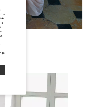
o
ento,
isis
 le
o
er
das
s
enga