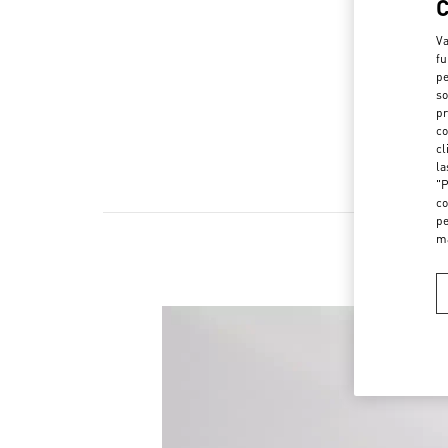
Va
fu
pe
so
pr
co
cl
la
"P
co
pe
m