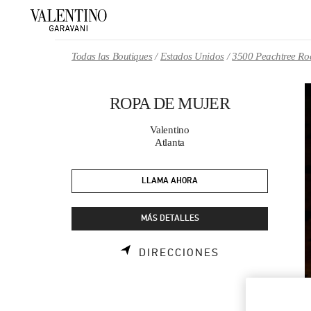
Skip to content
Return to Nav
Todas las Boutiques
Estados Unidos
3500 Peachtree R
ROPA DE MUJER
Valentino
Atlanta
LLAMA AHORA
MÁS DETALLES
LINK OPENS I
DIRECCIONES