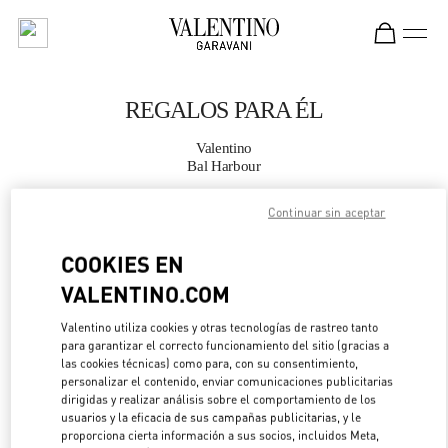
Skip to content
Return to Nav
REGALOS PARA ÉL
Valentino
Bal Harbour
Continuar sin aceptar
LLAMA AHORA
COOKIES EN
MÁS DETALLES
VALENTINO.COM
LINK OPENS IN 
DIRECCIONES
Valentino utiliza cookies y otras tecnologías de rastreo tanto
para garantizar el correcto funcionamiento del sitio (gracias a
las cookies técnicas) como para, con su consentimiento,
personalizar el contenido, enviar comunicaciones publicitarias
dirigidas y realizar análisis sobre el comportamiento de los
usuarios y la eficacia de sus campañas publicitarias, y le
proporciona cierta información a sus socios, incluidos Meta,