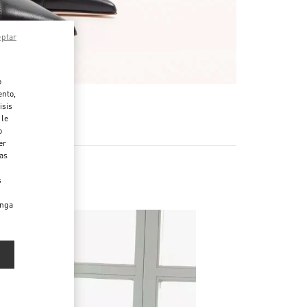
eptar
o
ento,
isis
 le
o
er
das
s
enga