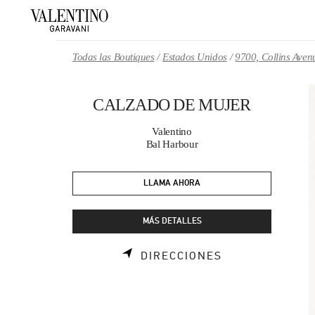
Skip to content
Return to Nav
Todas las Boutiques
Estados Unidos
9700, Collins Aven
CALZADO DE MUJER
Valentino
Bal Harbour
LLAMA AHORA
MÁS DETALLES
LINK OPENS I
DIRECCIONES