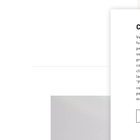
Va
fu
pe
so
pr
co
cl
la
"P
co
pe
m