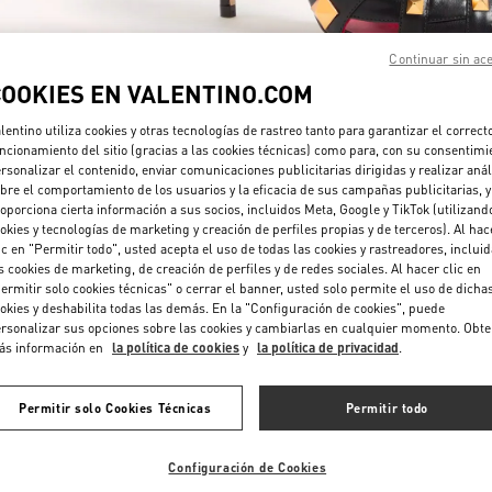
Continuar sin ac
COOKIES EN VALENTINO.COM
lentino utiliza cookies y otras tecnologías de rastreo tanto para garantizar el correct
ncionamiento del sitio (gracias a las cookies técnicas) como para, con su consentimi
rsonalizar el contenido, enviar comunicaciones publicitarias dirigidas y realizar anál
DESCUBRE MÁS
bre el comportamiento de los usuarios y la eficacia de sus campañas publicitarias, y
oporciona cierta información a sus socios, incluidos Meta, Google y TikTok (utilizand
okies y tecnologías de marketing y creación de perfiles propias y de terceros). Al hac
ic en "Permitir todo", usted acepta el uso de todas las cookies y rastreadores, inclui
s cookies de marketing, de creación de perfiles y de redes sociales. Al hacer clic en
ermitir solo cookies técnicas" o cerrar el banner, usted solo permite el uso de dicha
NOVEDADES
okies y deshabilita todas las demás. En la "Configuración de cookies", puede
rsonalizar sus opciones sobre las cookies y cambiarlas en cualquier momento. Obt
ás información en
la política de cookies
y
la política de privacidad
.
Permitir solo Cookies Técnicas
Permitir todo
Configuración de Cookies