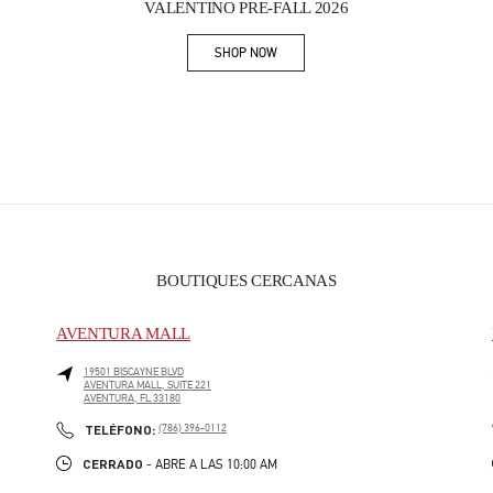
VALENTINO PRE-FALL 2026
SHOP NOW
Link Opens in New Tab
BOUTIQUES CERCANAS
AVENTURA MALL
19501 BISCAYNE BLVD
AVENTURA MALL, SUITE 221
AVENTURA
,
FL
33180
PHONE
TELÉFONO:
(786) 396-0112
CERRADO
- ABRE A LAS
10:00 AM