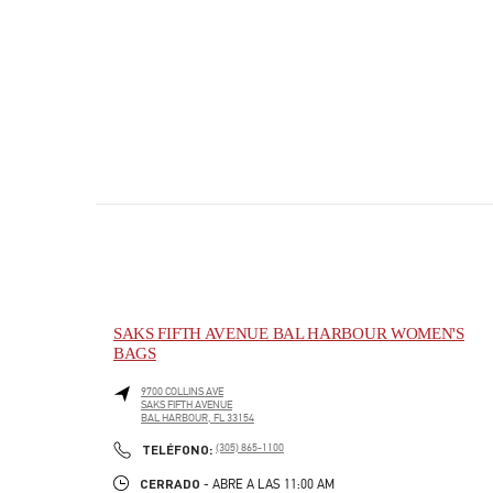
SAKS FIFTH AVENUE BAL HARBOUR WOMEN'S
BAGS
9700 COLLINS AVE
SAKS FIFTH AVENUE
BAL HARBOUR
,
FL
33154
PHONE
TELÉFONO:
(305) 865-1100
CERRADO
- ABRE A LAS
11:00 AM