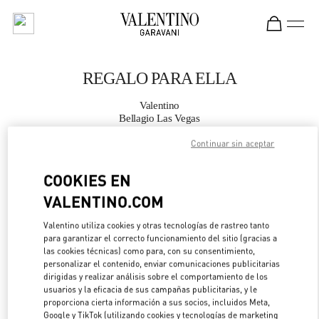
Skip to content
Return to Nav
REGALO PARA ELLA
Valentino
Bellagio Las Vegas
Continuar sin aceptar
LLAMA AHORA
COOKIES EN
MÁS DETALLES
VALENTINO.COM
Valentino utiliza cookies y otras tecnologías de rastreo tanto
LINK OPENS IN 
DIRECCIONES
para garantizar el correcto funcionamiento del sitio (gracias a
las cookies técnicas) como para, con su consentimiento,
personalizar el contenido, enviar comunicaciones publicitarias
dirigidas y realizar análisis sobre el comportamiento de los
usuarios y la eficacia de sus campañas publicitarias, y le
proporciona cierta información a sus socios, incluidos Meta,
Google y TikTok (utilizando cookies y tecnologías de marketing