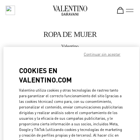
Skip to content
Return to Nav
ROPA DE MUJER
Valentino
Bellagio Las Vegas
Continuar sin aceptar
COOKIES EN
LLAMA AHORA
VALENTINO.COM
MÁS DETALLES
Valentino utiliza cookies y otras tecnologías de rastreo tanto
para garantizar el correcto funcionamiento del sitio (gracias a
LINK OPENS IN 
DIRECCIONES
las cookies técnicas) como para, con su consentimiento,
personalizar el contenido, enviar comunicaciones publicitarias
dirigidas y realizar análisis sobre el comportamiento de los
usuarios y la eficacia de sus campañas publicitarias, y le
proporciona cierta información a sus socios, incluidos Meta,
Google y TikTok (utilizando cookies y tecnologías de marketing
y creación de perfiles propias y de terceros). Al hacer clic en