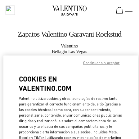
Skip to content
Return to Nav
Zapatos Valentino Garavani Rockstud
Valentino
Bellagio Las Vegas
Continuar sin aceptar
LLAMA AHORA
COOKIES EN
MÁS DETALLES
VALENTINO.COM
Valentino utiliza cookies y otras tecnologías de rastreo tanto
LINK OPENS IN 
DIRECCIONES
para garantizar el correcto funcionamiento del sitio (gracias a
las cookies técnicas) como para, con su consentimiento,
personalizar el contenido, enviar comunicaciones publicitarias
dirigidas y realizar análisis sobre el comportamiento de los
usuarios y la eficacia de sus campañas publicitarias, y le
proporciona cierta información a sus socios, incluidos Meta,
Google y TikTok (utilizando cookies y tecnologías de marketing