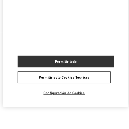
Encuentra Más Boutiques
Todas las Boutiques
Estados Unidos
105 Grant Avenue
Valentino CALZADO DE HOMBRE
Permitir todo
Permitir solo Cookies Técnicas
Configuración de Cookies