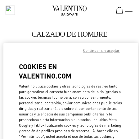
Skip to content
Return to Nav
CALZADO DE HOMBRE
Valentino
Continuar sin aceptar
San Francisco
COOKIES EN
LLAMA AHORA
VALENTINO.COM
MÁS DETALLES
Valentino utiliza cookies y otras tecnologías de rastreo tanto
para garantizar el correcto funcionamiento del sitio (gracias a
las cookies técnicas) como para, con su consentimiento,
LINK OPENS IN 
DIRECCIONES
personalizar el contenido, enviar comunicaciones publicitarias
dirigidas y realizar análisis sobre el comportamiento de los
usuarios y la eficacia de sus campañas publicitarias, y le
proporciona cierta información a sus socios, incluidos Meta,
Google y TikTok (utilizando cookies y tecnologías de marketing
y creación de perfiles propias y de terceros). Al hacer clic en
"Permitir todo", usted acepta el uso de todas las cookies y