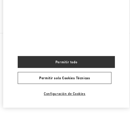
Encuentra Más Boutiques
Todas las Boutiques
Estados Unidos
9B Highland Park Village
Valentino ROPA DE MUJER
Permitir todo
Permitir solo Cookies Técnicas
Configuración de Cookies