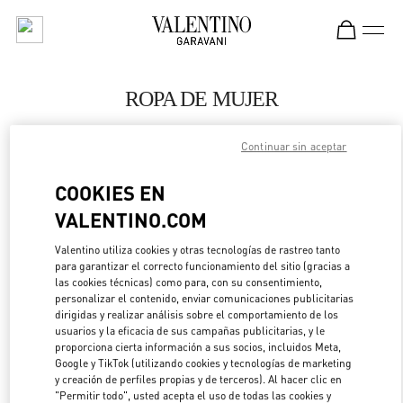
Skip to content
Return to Nav
ROPA DE MUJER
Valentino
Continuar sin aceptar
Highland Park Dallas
COOKIES EN
LLAMA AHORA
VALENTINO.COM
MÁS DETALLES
Valentino utiliza cookies y otras tecnologías de rastreo tanto
para garantizar el correcto funcionamiento del sitio (gracias a
las cookies técnicas) como para, con su consentimiento,
LINK OPENS IN 
DIRECCIONES
personalizar el contenido, enviar comunicaciones publicitarias
dirigidas y realizar análisis sobre el comportamiento de los
usuarios y la eficacia de sus campañas publicitarias, y le
proporciona cierta información a sus socios, incluidos Meta,
Google y TikTok (utilizando cookies y tecnologías de marketing
y creación de perfiles propias y de terceros). Al hacer clic en
"Permitir todo", usted acepta el uso de todas las cookies y