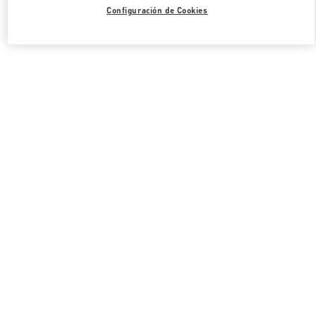
Todas las Boutiques
Estados Unidos
2080 Northern Boulevard
Configuración de Cookies
Valentino REGALO PARA ELLA