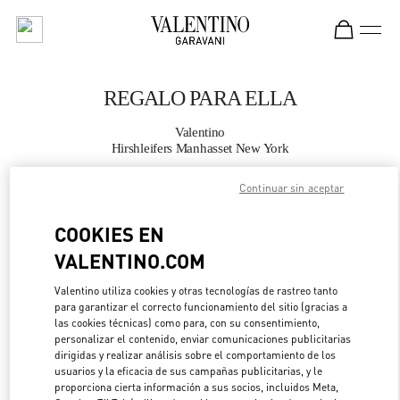
Skip to content
Return to Nav
REGALO PARA ELLA
Valentino
Hirshleifers Manhasset New York
Continuar sin aceptar
LLAMA AHORA
COOKIES EN
MÁS DETALLES
VALENTINO.COM
LINK OPENS IN 
DIRECCIONES
Valentino utiliza cookies y otras tecnologías de rastreo tanto
para garantizar el correcto funcionamiento del sitio (gracias a
las cookies técnicas) como para, con su consentimiento,
personalizar el contenido, enviar comunicaciones publicitarias
dirigidas y realizar análisis sobre el comportamiento de los
usuarios y la eficacia de sus campañas publicitarias, y le
proporciona cierta información a sus socios, incluidos Meta,