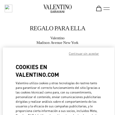
Skip to content
Return to Nav
REGALO PARA ELLA
Valentino
Madison Avenue New York
Continuar sin aceptar
LLAMA AHORA
COOKIES EN
MÁS DETALLES
VALENTINO.COM
LINK OPENS IN 
DIRECCIONES
Valentino utiliza cookies y otras tecnologías de rastreo tanto
para garantizar el correcto funcionamiento del sitio (gracias a
las cookies técnicas) como para, con su consentimiento,
personalizar el contenido, enviar comunicaciones publicitarias
dirigidas y realizar análisis sobre el comportamiento de los
usuarios y la eficacia de sus campañas publicitarias, y le
proporciona cierta información a sus socios, incluidos Meta,