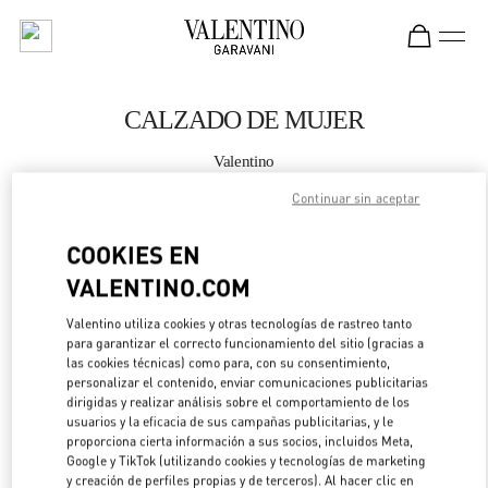
Skip to content
Return to Nav
CALZADO DE MUJER
Valentino
Madison Avenue New York
Continuar sin aceptar
LLAMA AHORA
COOKIES EN
VALENTINO.COM
MÁS DETALLES
Valentino utiliza cookies y otras tecnologías de rastreo tanto
para garantizar el correcto funcionamiento del sitio (gracias a
LINK OPENS IN 
DIRECCIONES
las cookies técnicas) como para, con su consentimiento,
personalizar el contenido, enviar comunicaciones publicitarias
dirigidas y realizar análisis sobre el comportamiento de los
usuarios y la eficacia de sus campañas publicitarias, y le
proporciona cierta información a sus socios, incluidos Meta,
Google y TikTok (utilizando cookies y tecnologías de marketing
y creación de perfiles propias y de terceros). Al hacer clic en