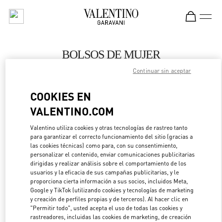
Skip to content
Return to Nav
BOLSOS DE MUJER
Continuar sin aceptar
Valentino
Palm Beach
COOKIES EN
VALENTINO.COM
LLAMA AHORA
Valentino utiliza cookies y otras tecnologías de rastreo tanto
para garantizar el correcto funcionamiento del sitio (gracias a
MÁS DETALLES
las cookies técnicas) como para, con su consentimiento,
personalizar el contenido, enviar comunicaciones publicitarias
LINK OPENS IN 
DIRECCIONES
dirigidas y realizar análisis sobre el comportamiento de los
usuarios y la eficacia de sus campañas publicitarias, y le
proporciona cierta información a sus socios, incluidos Meta,
Google y TikTok (utilizando cookies y tecnologías de marketing
y creación de perfiles propias y de terceros). Al hacer clic en
"Permitir todo", usted acepta el uso de todas las cookies y
rastreadores, incluidas las cookies de marketing, de creación