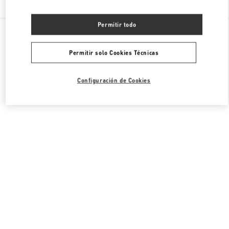
Permitir todo
Todas las Boutiques
Francia
40 Boulevard Haussmann
Valentino BOLSOS DE HOMBRE
Permitir solo Cookies Técnicas
Configuración de Cookies