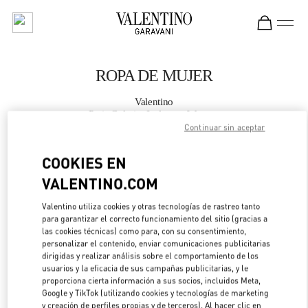
Skip to content
Return to Nav
ROPA DE MUJER
Valentino
Paris Galeries Lafayette Woman
Continuar sin aceptar
LLAMA AHORA
COOKIES EN
VALENTINO.COM
MÁS DETALLES
Valentino utiliza cookies y otras tecnologías de rastreo tanto
para garantizar el correcto funcionamiento del sitio (gracias a
LINK OPENS IN 
DIRECCIONES
las cookies técnicas) como para, con su consentimiento,
personalizar el contenido, enviar comunicaciones publicitarias
dirigidas y realizar análisis sobre el comportamiento de los
usuarios y la eficacia de sus campañas publicitarias, y le
proporciona cierta información a sus socios, incluidos Meta,
Google y TikTok (utilizando cookies y tecnologías de marketing
y creación de perfiles propias y de terceros). Al hacer clic en