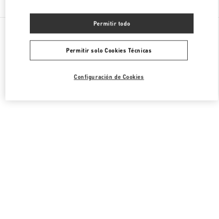
Permitir todo
Todas las Boutiques
Francia
40 Boulevard Haussmann
Valentino ROPA DE MUJER
Permitir solo Cookies Técnicas
Configuración de Cookies