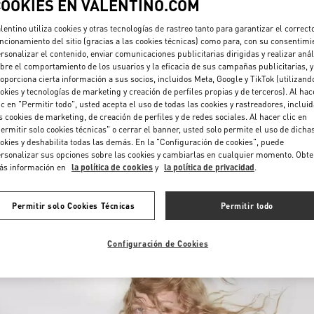
COOKIES EN VALENTINO.COM
lentino utiliza cookies y otras tecnologías de rastreo tanto para garantizar el correct
ncionamiento del sitio (gracias a las cookies técnicas) como para, con su consentimi
rsonalizar el contenido, enviar comunicaciones publicitarias dirigidas y realizar anál
bre el comportamiento de los usuarios y la eficacia de sus campañas publicitarias, y
oporciona cierta información a sus socios, incluidos Meta, Google y TikTok (utilizand
okies y tecnologías de marketing y creación de perfiles propias y de terceros). Al hac
ic en "Permitir todo", usted acepta el uso de todas las cookies y rastreadores, inclui
DESCUBRE MÁS
s cookies de marketing, de creación de perfiles y de redes sociales. Al hacer clic en
ermitir solo cookies técnicas" o cerrar el banner, usted solo permite el uso de dicha
okies y deshabilita todas las demás. En la "Configuración de cookies", puede
rsonalizar sus opciones sobre las cookies y cambiarlas en cualquier momento. Obt
ás información en
la política de cookies
y
la política de privacidad
.
NOVEDADES
Permitir solo Cookies Técnicas
Permitir todo
Configuración de Cookies