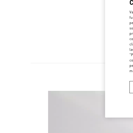
Va
fu
pe
so
pr
co
cl
la
"P
co
pe
m