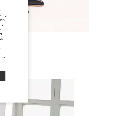
o
ento,
isis
 le
o
er
das
s
enga