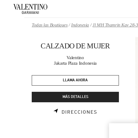
Skip to content
Return to Nav
Todas las Boutiques
Indonesia
Jl MH Thamrin Kav 28-
CALZADO DE MUJER
Valentino
Jakarta Plaza Indonesia
LLAMA AHORA
MÁS DETALLES
LINK OPENS I
DIRECCIONES