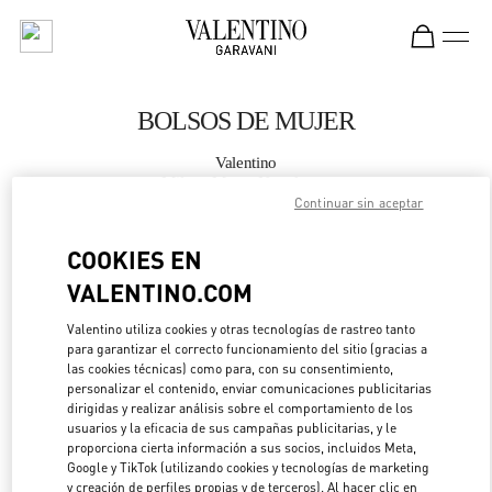
Skip to content
Return to Nav
BOLSOS DE MUJER
Valentino
Milano Monte Napoleone
Continuar sin aceptar
LLAMA AHORA
COOKIES EN
VALENTINO.COM
MÁS DETALLES
Valentino utiliza cookies y otras tecnologías de rastreo tanto
para garantizar el correcto funcionamiento del sitio (gracias a
LINK OPENS IN 
DIRECCIONES
las cookies técnicas) como para, con su consentimiento,
personalizar el contenido, enviar comunicaciones publicitarias
dirigidas y realizar análisis sobre el comportamiento de los
usuarios y la eficacia de sus campañas publicitarias, y le
proporciona cierta información a sus socios, incluidos Meta,
Google y TikTok (utilizando cookies y tecnologías de marketing
y creación de perfiles propias y de terceros). Al hacer clic en