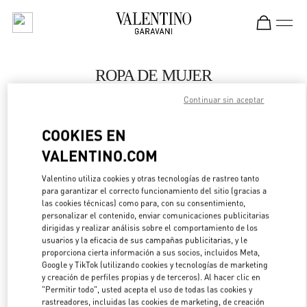
Skip to content
Return to Nav
ROPA DE MUJER
Continuar sin aceptar
Valentino
Porto Cervo
COOKIES EN
VALENTINO.COM
LLAMA AHORA
Valentino utiliza cookies y otras tecnologías de rastreo tanto
MÁS DETALLES
para garantizar el correcto funcionamiento del sitio (gracias a
las cookies técnicas) como para, con su consentimiento,
personalizar el contenido, enviar comunicaciones publicitarias
LINK OPENS IN 
DIRECCIONES
dirigidas y realizar análisis sobre el comportamiento de los
usuarios y la eficacia de sus campañas publicitarias, y le
proporciona cierta información a sus socios, incluidos Meta,
Google y TikTok (utilizando cookies y tecnologías de marketing
y creación de perfiles propias y de terceros). Al hacer clic en
"Permitir todo", usted acepta el uso de todas las cookies y
rastreadores, incluidas las cookies de marketing, de creación