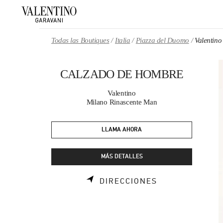
Skip to content
Return to Nav
Todas las Boutiques
Italia
Piazza del Duomo
Valenti
CALZADO DE HOMBRE
Valentino
Milano Rinascente Man
LLAMA AHORA
MÁS DETALLES
LINK OPENS I
DIRECCIONES