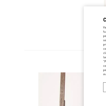
Va
fu
pe
so
pr
co
cl
la
"P
co
pe
m