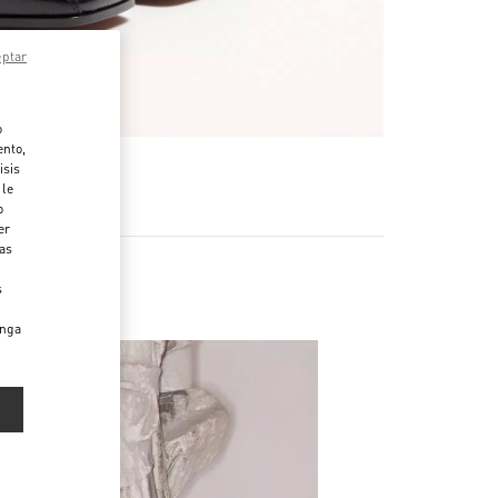
eptar
o
ento,
isis
 le
o
er
das
s
enga