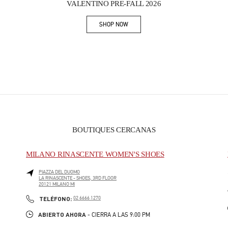
VALENTINO PRE-FALL 2026
SHOP NOW
Link Opens in New Tab
BOUTIQUES CERCANAS
MILANO RINASCENTE WOMEN'S SHOES
PIAZZA DEL DUOMO
LA RINASCENTE - SHOES, 3RD FLOOR
20121
MILANO
MI
PHONE
TELÉFONO:
02 6666 1270
ABIERTO AHORA
- CIERRA A LAS
9:00 PM