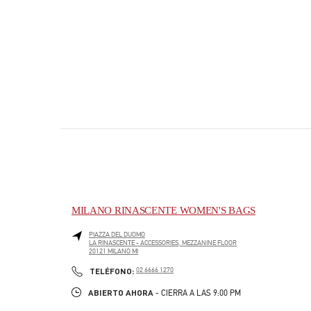
MILANO RINASCENTE WOMEN'S BAGS
PIAZZA DEL DUOMO
LA RINASCENTE - ACCESSORIES, MEZZANINE FLOOR
20121
MILANO
MI
PHONE
TELÉFONO:
02 6666 1270
ABIERTO AHORA
- CIERRA A LAS
9:00 PM