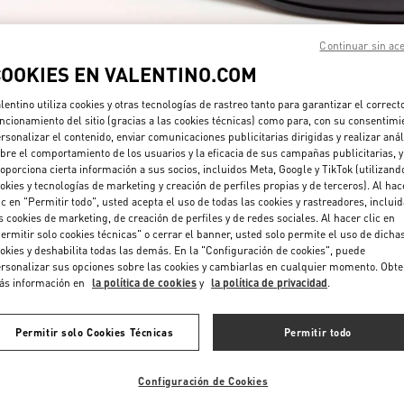
Continuar sin ac
COOKIES EN VALENTINO.COM
lentino utiliza cookies y otras tecnologías de rastreo tanto para garantizar el correct
ncionamiento del sitio (gracias a las cookies técnicas) como para, con su consentimi
rsonalizar el contenido, enviar comunicaciones publicitarias dirigidas y realizar anál
DESCUBRE MÁS
bre el comportamiento de los usuarios y la eficacia de sus campañas publicitarias, y
oporciona cierta información a sus socios, incluidos Meta, Google y TikTok (utilizand
okies y tecnologías de marketing y creación de perfiles propias y de terceros). Al hac
ic en "Permitir todo", usted acepta el uso de todas las cookies y rastreadores, inclui
s cookies de marketing, de creación de perfiles y de redes sociales. Al hacer clic en
ermitir solo cookies técnicas" o cerrar el banner, usted solo permite el uso de dicha
NOVEDADES
okies y deshabilita todas las demás. En la "Configuración de cookies", puede
rsonalizar sus opciones sobre las cookies y cambiarlas en cualquier momento. Obt
ás información en
la política de cookies
y
la política de privacidad
.
Permitir solo Cookies Técnicas
Permitir todo
Configuración de Cookies