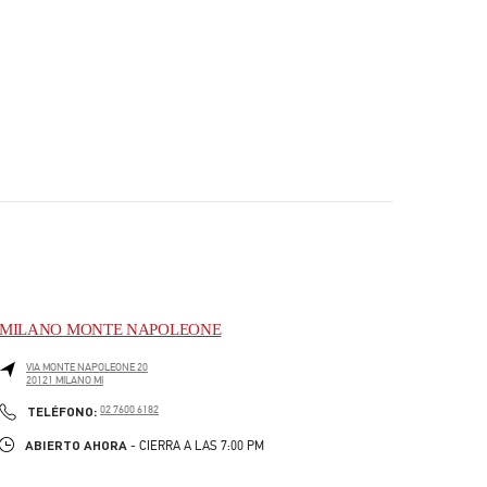
MILANO MONTE NAPOLEONE
VIA MONTE NAPOLEONE 20
20121
MILANO
MI
PHONE
TELÉFONO:
02 7600 6182
ABIERTO AHORA
- CIERRA A LAS
7:00 PM