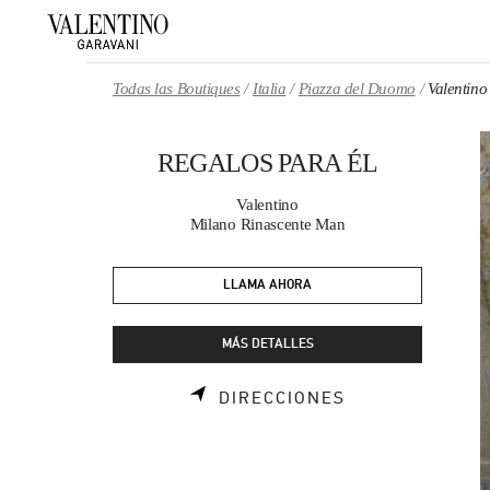
Skip to content
Return to Nav
Todas las Boutiques
Italia
Piazza del Duomo
Valentin
REGALOS PARA ÉL
Valentino
Milano Rinascente Man
LLAMA AHORA
MÁS DETALLES
LINK OPENS I
DIRECCIONES