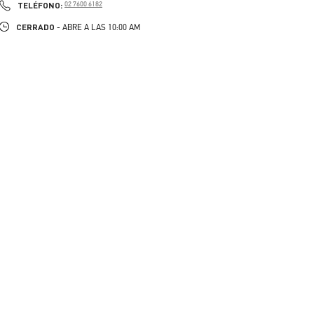
PHONE
TELÉFONO:
02 7600 6182
CERRADO
- ABRE A LAS
10:00 AM