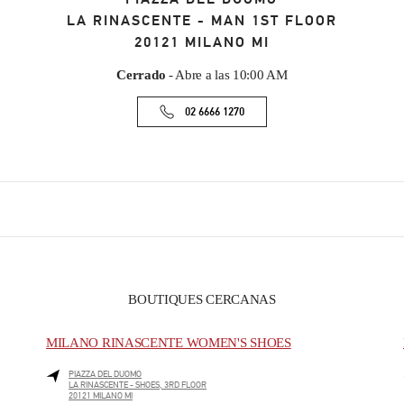
LA RINASCENTE - MAN 1ST FLOOR
20121
MILANO
MI
Cerrado
- Abre a las
10:00 AM
02 6666 1270
BOUTIQUES CERCANAS
MILANO RINASCENTE WOMEN'S SHOES
PIAZZA DEL DUOMO
LA RINASCENTE - SHOES, 3RD FLOOR
20121
MILANO
MI