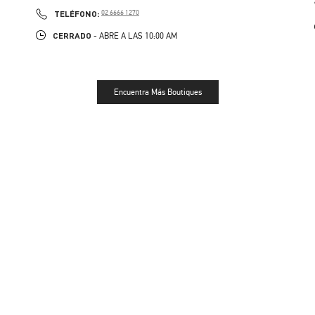
PHONE
TELÉFONO:
02 6666 1270
CERRADO
- ABRE A LAS
10:00 AM
Encuentra Más Boutiques