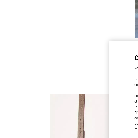
Va
fu
pe
so
pr
co
cl
la
"P
co
pe
m