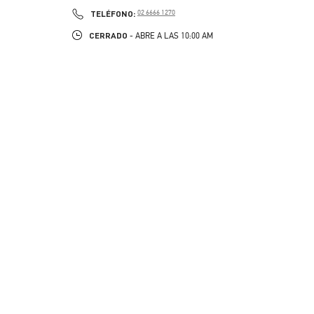
PHONE
TELÉFONO:
02 6666 1270
CERRADO
- ABRE A LAS
10:00 AM