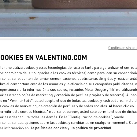
DESCUBRE MÁS
Continuar sin ac
COOKIES EN VALENTINO.COM
lentino utiliza cookies y otras tecnologías de rastreo tanto para garantizar el correct
ncionamiento del sitio (gracias a las cookies técnicas) como para, con su consentimi
rsonalizar el contenido, enviar comunicaciones publicitarias dirigidas y realizar anál
NOVEDADES
bre el comportamiento de los usuarios y la eficacia de sus campañas publicitarias, y
oporciona cierta información a sus socios, incluidos Meta, Google y TikTok (utilizand
okies y tecnologías de marketing y creación de perfiles propias y de terceros). Al hac
ic en "Permitir todo", usted acepta el uso de todas las cookies y rastreadores, inclui
s cookies de marketing, de creación de perfiles y de redes sociales. Al hacer clic en
ermitir solo cookies técnicas" o cerrar el banner, usted solo permite el uso de dicha
okies y deshabilita todas las demás. En la "Configuración de cookies", puede
rsonalizar sus opciones sobre las cookies y cambiarlas en cualquier momento. Obt
ás información en
la política de cookies
y
la política de privacidad
.