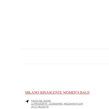
MILANO RINASCENTE WOMEN'S BAGS
PIAZZA DEL DUOMO
LA RINASCENTE - ACCESSORIES, MEZZANINE FLOOR
20121
MILANO
MI