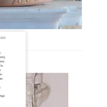
eptar
o
ento,
isis
 le
o
er
das
s
enga