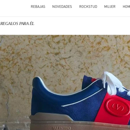
REBAJAS
NOVEDADES
ROCKSTUD
MUJER
HOM
o REGALOS PARA ÉL
N NEW TAB
Link O