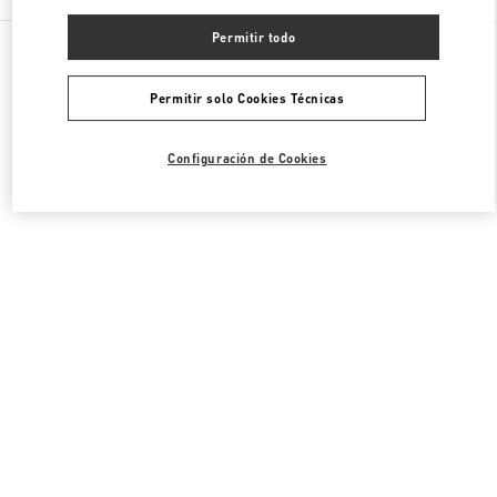
Permitir todo
Todas las Boutiques
Japón
Akashimachi 18
Valentino BOLSOS DE HOMBRE
Permitir solo Cookies Técnicas
Configuración de Cookies