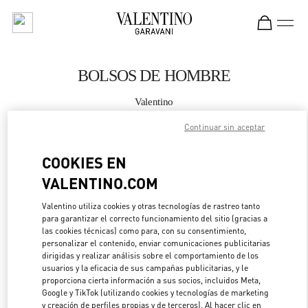
Skip to content
Return to Nav
BOLSOS DE HOMBRE
Valentino
Kobe Daimaru
Continuar sin aceptar
LLAMA AHORA
COOKIES EN
VALENTINO.COM
MÁS DETALLES
Valentino utiliza cookies y otras tecnologías de rastreo tanto
para garantizar el correcto funcionamiento del sitio (gracias a
LINK OPENS IN 
DIRECCIONES
las cookies técnicas) como para, con su consentimiento,
personalizar el contenido, enviar comunicaciones publicitarias
dirigidas y realizar análisis sobre el comportamiento de los
usuarios y la eficacia de sus campañas publicitarias, y le
proporciona cierta información a sus socios, incluidos Meta,
Google y TikTok (utilizando cookies y tecnologías de marketing
y creación de perfiles propias y de terceros). Al hacer clic en