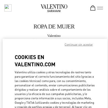
Skip to content
Return to Nav
ROPA DE MUJER
Valentino
Tokyo Nihonbashi Mitsukoshi
Continuar sin aceptar
LLAMA AHORA
COOKIES EN
VALENTINO.COM
MÁS DETALLES
Valentino utiliza cookies y otras tecnologías de rastreo tanto
para garantizar el correcto funcionamiento del sitio (gracias a
LINK OPENS IN 
DIRECCIONES
las cookies técnicas) como para, con su consentimiento,
personalizar el contenido, enviar comunicaciones publicitarias
dirigidas y realizar análisis sobre el comportamiento de los
usuarios y la eficacia de sus campañas publicitarias, y le
proporciona cierta información a sus socios, incluidos Meta,
Google y TikTok (utilizando cookies y tecnologías de marketing
y creación de perfiles propias y de terceros). Al hacer clic en