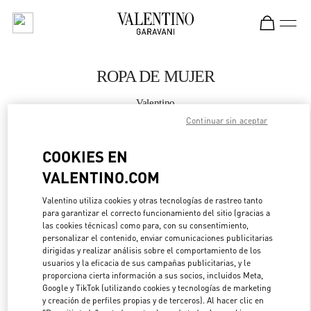
Skip to content
Return to Nav
ROPA DE MUJER
Valentino
Kuwait City Avenues Mall
Continuar sin aceptar
COOKIES EN
LLAMA AHORA
VALENTINO.COM
MÁS DETALLES
Valentino utiliza cookies y otras tecnologías de rastreo tanto
para garantizar el correcto funcionamiento del sitio (gracias a
LINK OPENS IN 
DIRECCIONES
las cookies técnicas) como para, con su consentimiento,
personalizar el contenido, enviar comunicaciones publicitarias
dirigidas y realizar análisis sobre el comportamiento de los
usuarios y la eficacia de sus campañas publicitarias, y le
proporciona cierta información a sus socios, incluidos Meta,
Google y TikTok (utilizando cookies y tecnologías de marketing
y creación de perfiles propias y de terceros). Al hacer clic en