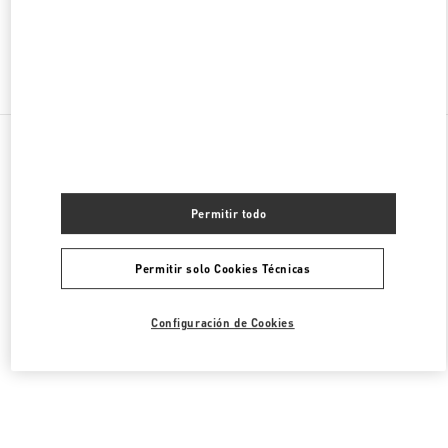
Encuentra Más Boutiques
Todas las Boutiques
Malasia
168, Jalan Bukit Bintang
Valentino CALZADO DE HOMBRE
Permitir todo
Permitir solo Cookies Técnicas
Configuración de Cookies