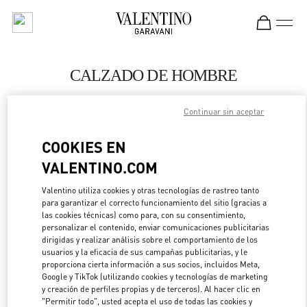
Skip to content
Return to Nav
CALZADO DE HOMBRE
Valentino
Continuar sin aceptar
Pavilion Kuala Lumpur
COOKIES EN
LLAMA AHORA
VALENTINO.COM
MÁS DETALLES
Valentino utiliza cookies y otras tecnologías de rastreo tanto
para garantizar el correcto funcionamiento del sitio (gracias a
las cookies técnicas) como para, con su consentimiento,
LINK OPENS IN 
DIRECCIONES
personalizar el contenido, enviar comunicaciones publicitarias
dirigidas y realizar análisis sobre el comportamiento de los
usuarios y la eficacia de sus campañas publicitarias, y le
proporciona cierta información a sus socios, incluidos Meta,
Google y TikTok (utilizando cookies y tecnologías de marketing
y creación de perfiles propias y de terceros). Al hacer clic en
"Permitir todo", usted acepta el uso de todas las cookies y