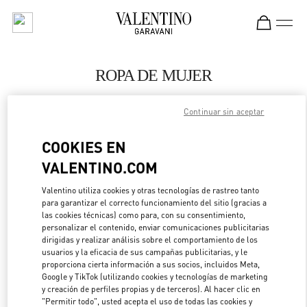
Skip to content
Return to Nav
ROPA DE MUJER
Valentino
Continuar sin aceptar
Pavilion Kuala Lumpur
COOKIES EN
LLAMA AHORA
VALENTINO.COM
MÁS DETALLES
Valentino utiliza cookies y otras tecnologías de rastreo tanto
para garantizar el correcto funcionamiento del sitio (gracias a
las cookies técnicas) como para, con su consentimiento,
LINK OPENS IN 
DIRECCIONES
personalizar el contenido, enviar comunicaciones publicitarias
dirigidas y realizar análisis sobre el comportamiento de los
usuarios y la eficacia de sus campañas publicitarias, y le
proporciona cierta información a sus socios, incluidos Meta,
Google y TikTok (utilizando cookies y tecnologías de marketing
y creación de perfiles propias y de terceros). Al hacer clic en
"Permitir todo", usted acepta el uso de todas las cookies y