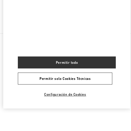
Encuentra Más Boutiques
Todas las Boutiques
Malasia
168, Jalan Bukit Bintang
Valentino ROPA DE MUJER
Permitir todo
Permitir solo Cookies Técnicas
Configuración de Cookies