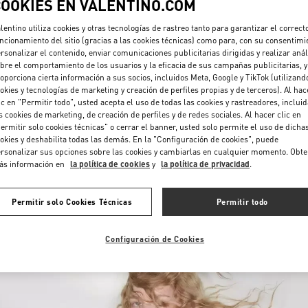
COOKIES EN VALENTINO.COM
lentino utiliza cookies y otras tecnologías de rastreo tanto para garantizar el correct
ncionamiento del sitio (gracias a las cookies técnicas) como para, con su consentimi
rsonalizar el contenido, enviar comunicaciones publicitarias dirigidas y realizar anál
bre el comportamiento de los usuarios y la eficacia de sus campañas publicitarias, y
oporciona cierta información a sus socios, incluidos Meta, Google y TikTok (utilizand
okies y tecnologías de marketing y creación de perfiles propias y de terceros). Al hac
ic en "Permitir todo", usted acepta el uso de todas las cookies y rastreadores, inclui
DESCUBRE MÁS
s cookies de marketing, de creación de perfiles y de redes sociales. Al hacer clic en
ermitir solo cookies técnicas" o cerrar el banner, usted solo permite el uso de dicha
okies y deshabilita todas las demás. En la "Configuración de cookies", puede
rsonalizar sus opciones sobre las cookies y cambiarlas en cualquier momento. Obt
ás información en
la política de cookies
y
la política de privacidad
.
NOVEDADES
Permitir solo Cookies Técnicas
Permitir todo
Configuración de Cookies