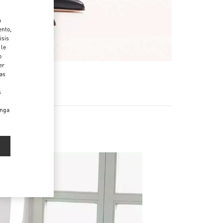
o
ento,
isis
 le
o
er
das
s
enga