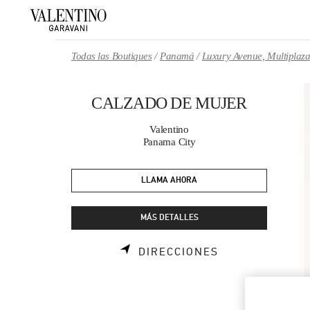
Skip to content
Return to Nav
Todas las Boutiques
Panamá
Luxury Avenue, Multiplaz
CALZADO DE MUJER
Valentino
Panama City
LLAMA AHORA
MÁS DETALLES
LINK OPENS I
DIRECCIONES