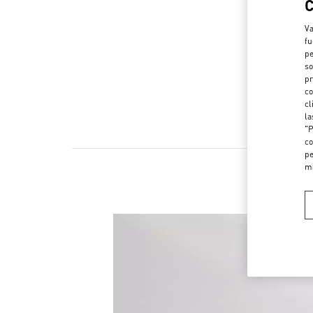
Va
fu
pe
so
pr
co
cl
la
"P
co
pe
m