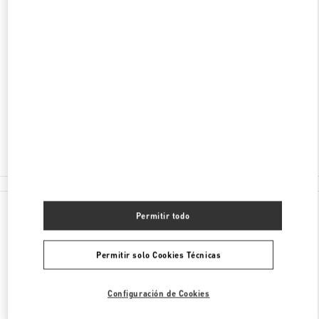
DIRECCIÓN
AV. SANTA TERESA ENTRE AVIADORES DEL
CHACO
SHOPPING PASSEO LA GALERIA, PISO 2
1816
ASUNCION
Cerrado
(021) 237 6537
Todas las Boutiques
Permitir todo
Permitir solo Cookies Técnicas
Configuración de Cookies