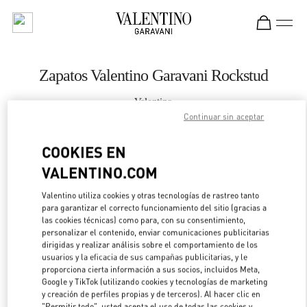
Skip to content
Return to Nav
Zapatos Valentino Garavani Rockstud
Valentino
SAX Department Store - Asunción
Continuar sin aceptar
COOKIES EN
LLAMA AHORA
VALENTINO.COM
LINK OPENS IN 
DIRECCIONES
Valentino utiliza cookies y otras tecnologías de rastreo tanto
para garantizar el correcto funcionamiento del sitio (gracias a
las cookies técnicas) como para, con su consentimiento,
personalizar el contenido, enviar comunicaciones publicitarias
dirigidas y realizar análisis sobre el comportamiento de los
usuarios y la eficacia de sus campañas publicitarias, y le
proporciona cierta información a sus socios, incluidos Meta,
Google y TikTok (utilizando cookies y tecnologías de marketing
y creación de perfiles propias y de terceros). Al hacer clic en
"Permitir todo", usted acepta el uso de todas las cookies y