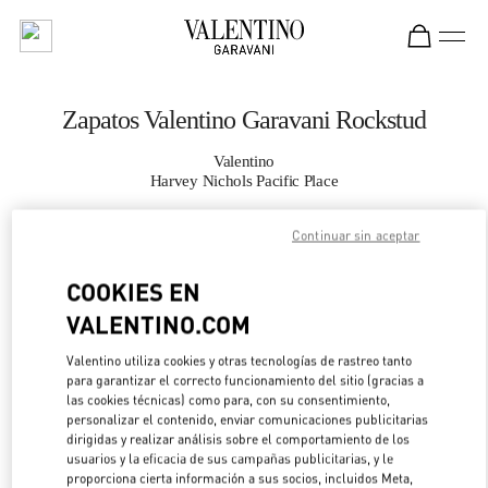
Skip to content
Return to Nav
Zapatos Valentino Garavani Rockstud
Valentino
Harvey Nichols Pacific Place
Continuar sin aceptar
LLAMA AHORA
COOKIES EN
MÁS DETALLES
VALENTINO.COM
LINK OPENS IN 
DIRECCIONES
Valentino utiliza cookies y otras tecnologías de rastreo tanto
para garantizar el correcto funcionamiento del sitio (gracias a
las cookies técnicas) como para, con su consentimiento,
personalizar el contenido, enviar comunicaciones publicitarias
dirigidas y realizar análisis sobre el comportamiento de los
usuarios y la eficacia de sus campañas publicitarias, y le
proporciona cierta información a sus socios, incluidos Meta,