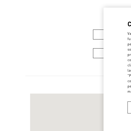
Va
COLECCIÓN DE
fu
pe
so
COLECCIÓN DE
pr
co
cl
la
"P
co
pe
m