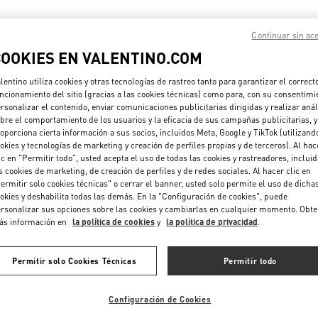
Continuar sin ac
EN ESTA BOUTIQUE ENCONTRARÁS
COOKIES EN VALENTINO.COM
lentino utiliza cookies y otras tecnologías de rastreo tanto para garantizar el correct
 MUJER
CALZADO DE MUJER
BOLS
ncionamiento del sitio (gracias a las cookies técnicas) como para, con su consentimi
rsonalizar el contenido, enviar comunicaciones publicitarias dirigidas y realizar anál
bre el comportamiento de los usuarios y la eficacia de sus campañas publicitarias, y
 HOMBRE
CALZADO DE HOMBRE
BOLS
oporciona cierta información a sus socios, incluidos Meta, Google y TikTok (utilizand
okies y tecnologías de marketing y creación de perfiles propias y de terceros). Al hac
ic en "Permitir todo", usted acepta el uso de todas las cookies y rastreadores, inclui
s cookies de marketing, de creación de perfiles y de redes sociales. Al hacer clic en
ermitir solo cookies técnicas" o cerrar el banner, usted solo permite el uso de dicha
okies y deshabilita todas las demás. En la "Configuración de cookies", puede
rsonalizar sus opciones sobre las cookies y cambiarlas en cualquier momento. Obt
ás información en
la política de cookies
y
la política de privacidad
.
Permitir solo Cookies Técnicas
Permitir todo
Configuración de Cookies