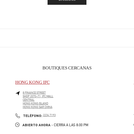
Link Opens in New Tab
BOUTIQUES CERCANAS
HONG KONG IFC
8 FINANCE STREET
SHOP 2070–71, IFC MALL
CENTRAL
HONG KONG ISLAND
HONG KONG SAR CHINA
LINK OPENS IN NEW TAB
PHONE
TELÉFONO:
2234 7193
ABIERTO AHORA
- CIERRA A LAS
8:00 PM