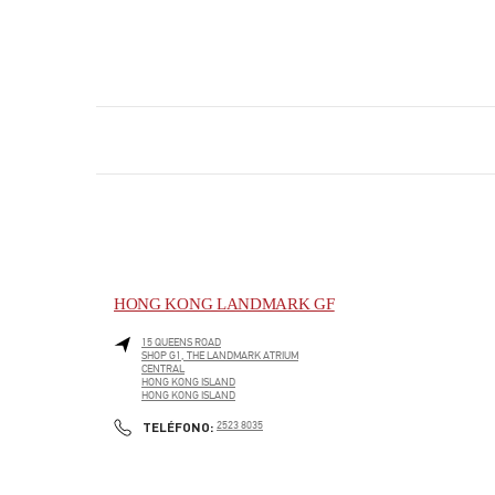
HONG KONG LANDMARK GF
15 QUEENS ROAD
SHOP G1, THE LANDMARK ATRIUM
CENTRAL
HONG KONG ISLAND
HONG KONG ISLAND
LINK OPENS IN NEW TAB
PHONE
TELÉFONO:
2523 8035