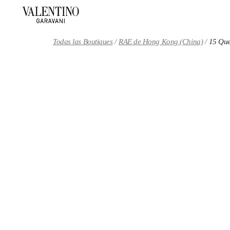
Skip to content
Return to Nav
Todas las Boutiques
RAE de Hong Kong (China)
15 Qu