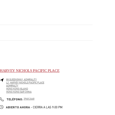
HARVEY NICHOLS PACIFIC PLACE
88 QUEENSWAY, ADMIRALITY
L2, HARVEY NICHOLS PACIFIC PLACE
ADMIRALTY
HONG KONG ISLAND
HONG KONG SAR CHINA
LINK OPENS IN NEW TAB
PHONE
TELÉFONO:
3968 2668
ABIERTO AHORA
- CIERRA A LAS
9:00 PM