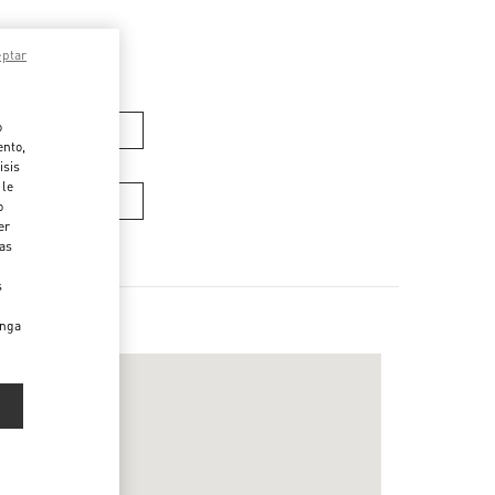
eptar
o
OS DE MUJER
ento,
isis
 le
OS DE HOMBRE
o
er
das
s
enga