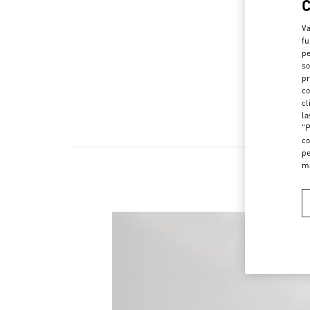
Va
fu
pe
so
pr
co
cl
la
"P
co
pe
m