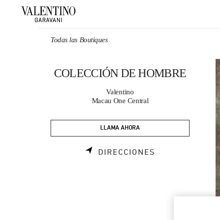
Skip to content
Return to Nav
Todas las Boutiques
COLECCIÓN DE HOMBRE
Valentino
Macau One Central
LLAMA AHORA
LINK OPENS I
DIRECCIONES