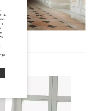
o
ento,
isis
 le
o
er
das
s
enga