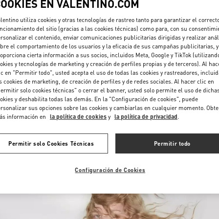
COOKIES EN VALENTINO.COM
lentino utiliza cookies y otras tecnologías de rastreo tanto para garantizar el correct
ncionamiento del sitio (gracias a las cookies técnicas) como para, con su consentimi
rsonalizar el contenido, enviar comunicaciones publicitarias dirigidas y realizar anál
bre el comportamiento de los usuarios y la eficacia de sus campañas publicitarias, y
oporciona cierta información a sus socios, incluidos Meta, Google y TikTok (utilizand
okies y tecnologías de marketing y creación de perfiles propias y de terceros). Al hac
ic en "Permitir todo", usted acepta el uso de todas las cookies y rastreadores, inclui
DESCUBRE MÁS
s cookies de marketing, de creación de perfiles y de redes sociales. Al hacer clic en
ermitir solo cookies técnicas" o cerrar el banner, usted solo permite el uso de dicha
okies y deshabilita todas las demás. En la "Configuración de cookies", puede
rsonalizar sus opciones sobre las cookies y cambiarlas en cualquier momento. Obt
ás información en
la política de cookies
y
la política de privacidad
.
NOVEDADES
Permitir solo Cookies Técnicas
Permitir todo
Configuración de Cookies