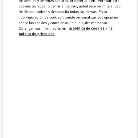
de perfiles y de redes sociales. Al hacer clic en "Permitir solo
Link Opens in New Tab
cookies técnicas" o cerrar el banner, usted solo permite el uso
de dichas cookies y deshabilita todas las demás. En la
"Configuración de cookies", puede personalizar sus opciones
sobre las cookies y cambiarlas en cualquier momento.
Obtenga más información en
la política de cookies
y
la
política de privacidad
.
DESCUBRE MÁS
NOVEDADES