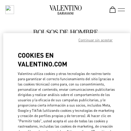
Skip to content
Return to Nav
BOLSOS DE HOMBRE
Continuar sin aceptar
Valentino
London Heathrow Airport T4
COOKIES EN
VALENTINO.COM
LLAMA AHORA
Valentino utiliza cookies y otras tecnologías de rastreo tanto
LINK OPENS IN 
DIRECCIONES
para garantizar el correcto funcionamiento del sitio (gracias a
las cookies técnicas) como para, con su consentimiento,
personalizar el contenido, enviar comunicaciones publicitarias
dirigidas y realizar análisis sobre el comportamiento de los
usuarios y la eficacia de sus campañas publicitarias, y le
proporciona cierta información a sus socios, incluidos Meta,
Google y TikTok (utilizando cookies y tecnologías de marketing
y creación de perfiles propias y de terceros). Al hacer clic en
"Permitir todo", usted acepta el uso de todas las cookies y
rastreadores, incluidas las cookies de marketing, de creación