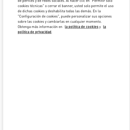
de perfiles y de redes sociales. Al hacer clic en "Permitir solo
Link Opens in New Tab
cookies técnicas" o cerrar el banner, usted solo permite el uso
de dichas cookies y deshabilita todas las demás. En la
"Configuración de cookies", puede personalizar sus opciones
sobre las cookies y cambiarlas en cualquier momento.
Obtenga más información en
la política de cookies
y
la
política de privacidad
.
DESCUBRE MÁS
NOVEDADES