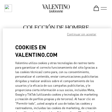
Skip to content
Return to Nav
COLECCIÓN DE HOMBRE
Continuar sin aceptar
Valentino
London Harrods Heathrow Airport T5
COOKIES EN
VALENTINO.COM
LLAMA AHORA
Valentino utiliza cookies y otras tecnologías de rastreo tanto
LINK OPENS IN 
DIRECCIONES
para garantizar el correcto funcionamiento del sitio (gracias a
las cookies técnicas) como para, con su consentimiento,
personalizar el contenido, enviar comunicaciones publicitarias
dirigidas y realizar análisis sobre el comportamiento de los
usuarios y la eficacia de sus campañas publicitarias, y le
proporciona cierta información a sus socios, incluidos Meta,
Google y TikTok (utilizando cookies y tecnologías de marketing
y creación de perfiles propias y de terceros). Al hacer clic en
"Permitir todo", usted acepta el uso de todas las cookies y
rastreadores, incluidas las cookies de marketing, de creación