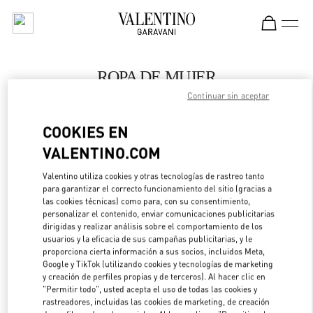
Skip to content
Return to Nav
ROPA DE MUJER
Continuar sin aceptar
Valentino
Nizhny Novgorod
COOKIES EN
VALENTINO.COM
LLAMA AHORA
Valentino utiliza cookies y otras tecnologías de rastreo tanto
LINK OPENS IN 
DIRECCIONES
para garantizar el correcto funcionamiento del sitio (gracias a
las cookies técnicas) como para, con su consentimiento,
personalizar el contenido, enviar comunicaciones publicitarias
dirigidas y realizar análisis sobre el comportamiento de los
usuarios y la eficacia de sus campañas publicitarias, y le
proporciona cierta información a sus socios, incluidos Meta,
Google y TikTok (utilizando cookies y tecnologías de marketing
y creación de perfiles propias y de terceros). Al hacer clic en
"Permitir todo", usted acepta el uso de todas las cookies y
rastreadores, incluidas las cookies de marketing, de creación