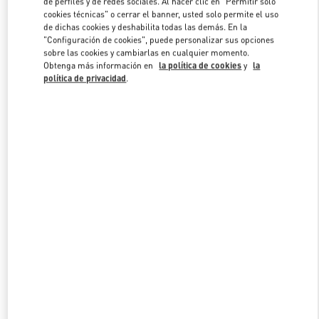
de perfiles y de redes sociales. Al hacer clic en "Permitir solo
Link Opens in New Tab
cookies técnicas" o cerrar el banner, usted solo permite el uso
de dichas cookies y deshabilita todas las demás. En la
"Configuración de cookies", puede personalizar sus opciones
sobre las cookies y cambiarlas en cualquier momento.
Obtenga más información en
la política de cookies
y
la
política de privacidad
.
DESCUBRE MÁS
NOVEDADES