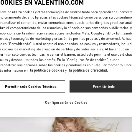
COOKIES EN VALENTINO.COM
lentino utiliza cookies y otras tecnologías de rastreo tanto para garantizar el correct
ncionamiento del sitio (gracias a las cookies técnicas) como para, con su consentimi
rsonalizar el contenido, enviar comunicaciones publicitarias dirigidas y realizar anál
bre el comportamiento de los usuarios y la eficacia de sus campañas publicitarias, y
oporciona cierta información a sus socios, incluidos Meta, Google y TikTok (utilizand
okies y tecnologías de marketing y creación de perfiles propias y de terceros). Al hac
ic en "Permitir todo", usted acepta el uso de todas las cookies y rastreadores, inclui
DESCUBRE MÁS
s cookies de marketing, de creación de perfiles y de redes sociales. Al hacer clic en
ermitir solo cookies técnicas" o cerrar el banner, usted solo permite el uso de dicha
okies y deshabilita todas las demás. En la "Configuración de cookies", puede
rsonalizar sus opciones sobre las cookies y cambiarlas en cualquier momento. Obt
ás información en
la política de cookies
y
la política de privacidad
.
NOVEDADES
Permitir solo Cookies Técnicas
Permitir todo
Configuración de Cookies