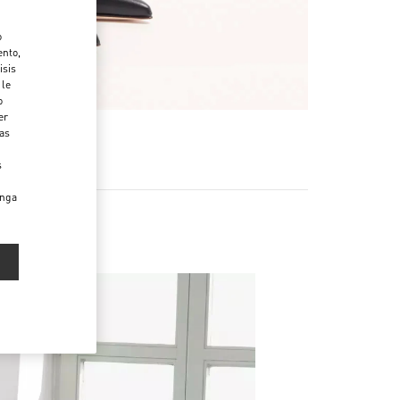
o
ento,
isis
 le
o
er
das
s
enga