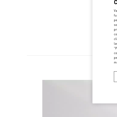
Va
fu
pe
so
pr
co
cl
la
"P
co
pe
m