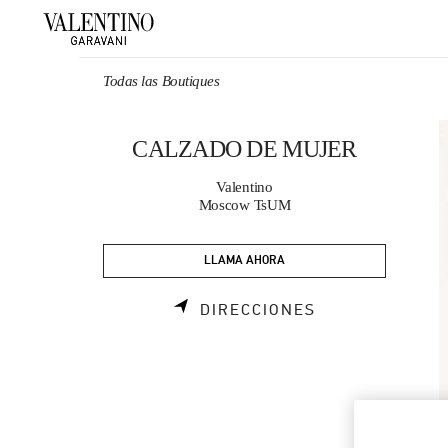
Skip to content
Return to Nav
Todas las Boutiques
CALZADO DE MUJER
Valentino
Moscow TsUM
LLAMA AHORA
LINK OPENS I
DIRECCIONES