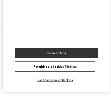
Encuentra Más Boutiques
Todas las Boutiques
Singapur
2 Bayfront Avenue
Valentino BOLSOS DE MUJER
Permitir todo
Permitir solo Cookies Técnicas
Configuración de Cookies