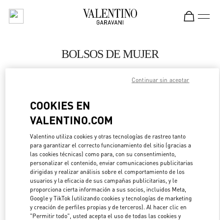
Skip to content
Return to Nav
BOLSOS DE MUJER
Valentino
Continuar sin aceptar
Singapore Marina Bay Sands
COOKIES EN
LLAMA AHORA
VALENTINO.COM
MÁS DETALLES
Valentino utiliza cookies y otras tecnologías de rastreo tanto
para garantizar el correcto funcionamiento del sitio (gracias a
las cookies técnicas) como para, con su consentimiento,
LINK OPENS IN 
DIRECCIONES
personalizar el contenido, enviar comunicaciones publicitarias
dirigidas y realizar análisis sobre el comportamiento de los
usuarios y la eficacia de sus campañas publicitarias, y le
proporciona cierta información a sus socios, incluidos Meta,
Google y TikTok (utilizando cookies y tecnologías de marketing
y creación de perfiles propias y de terceros). Al hacer clic en
"Permitir todo", usted acepta el uso de todas las cookies y