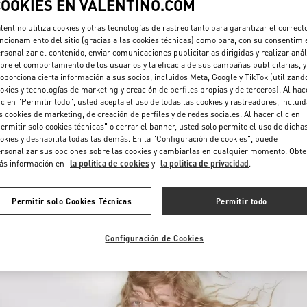
COOKIES EN VALENTINO.COM
lentino utiliza cookies y otras tecnologías de rastreo tanto para garantizar el correct
ncionamiento del sitio (gracias a las cookies técnicas) como para, con su consentimi
rsonalizar el contenido, enviar comunicaciones publicitarias dirigidas y realizar anál
bre el comportamiento de los usuarios y la eficacia de sus campañas publicitarias, y
oporciona cierta información a sus socios, incluidos Meta, Google y TikTok (utilizand
okies y tecnologías de marketing y creación de perfiles propias y de terceros). Al hac
ic en "Permitir todo", usted acepta el uso de todas las cookies y rastreadores, inclui
DISCOVER MORE
s cookies de marketing, de creación de perfiles y de redes sociales. Al hacer clic en
ermitir solo cookies técnicas" o cerrar el banner, usted solo permite el uso de dicha
okies y deshabilita todas las demás. En la "Configuración de cookies", puede
rsonalizar sus opciones sobre las cookies y cambiarlas en cualquier momento. Obt
ás información en
la política de cookies
y
la política de privacidad
.
NOVEDADES
Permitir solo Cookies Técnicas
Permitir todo
Configuración de Cookies