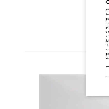
Va
fu
pe
so
pr
co
cl
la
"P
co
pe
m