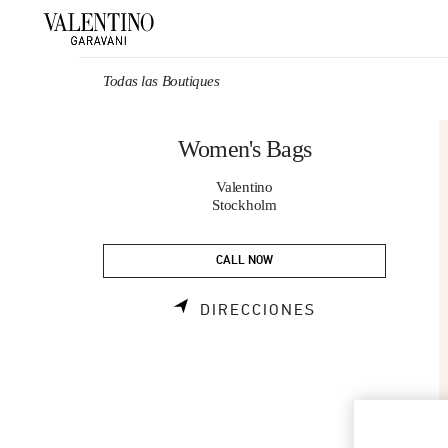
Skip to content
Return to Nav
Todas las Boutiques
Women's Bags
Valentino
Stockholm
CALL NOW
LINK OPENS I
DIRECCIONES