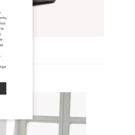
o
ento,
isis
 le
o
er
das
s
enga