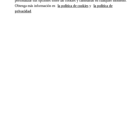
personalizar sus opciones sobre las cookies y cambiarlas en cualquier momento.
Obtenga más información en
la política de cookies
y
la política de
privacidad
.
ENTDECKEN SIE MEHR
NOVEDADES