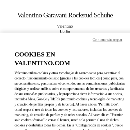
Skip to content
Return to Nav
Valentino Garavani Rockstud Schuhe
Valentino
Berlin
Continuar sin aceptar
JETZT ANRUFEN
COOKIES EN
VALENTINO.COM
MEHR DETAILS
Valentino utiliza cookies y otras tecnologías de rastreo tanto para garantizar el
LINK OPENS IN 
DIRECCIONES
correcto funcionamiento del sitio (gracias a las cookies técnicas) como para, con
su consentimiento, personalizar el contenido, enviar comunicaciones publicitarias
dirigidas y realizar análisis sobre el comportamiento de los usuarios y la eficacia
de sus campañas publicitarias, y le proporciona cierta información a sus socios,
incluidos Meta, Google y TikTok (utilizando cookies y tecnologías de marketing
y creación de perfiles propias y de terceros). Al hacer clic en "Permitir todo",
usted acepta el uso de todas las cookies y rastreadores, incluidas las cookies de
marketing, de creación de perfiles y de redes sociales. Al hacer clic en "Permitir
solo cookies técnicas" o cerrar el banner, usted solo permite el uso de dichas
cookies y deshabilita todas las demás. En la "Configuración de cookies", puede
Link Opens in New Tab