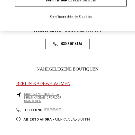
Permitir solo Cookies Técnicas
ADRESSE
KURFÜRSTENDAMM 57
Configuración de Cookies
10707
BERLIN
Abierto ahora
- Cierra a las
7:00 PM
030 31016166
NAHEGELEGENE BOUTIQUEN
BERLIN KADEWE WOMEN
TAUENTZIENSTRASSE 21-24
BERLIN KADEWE - 3RD FLOOR
10789
BERLIN
PHONE
TELÉFONO:
030 21016123
ABIERTO AHORA
- CIERRA A LAS
8:00 PM