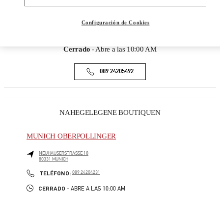
ADRESSE
MAXIMILIANSTRASSE 30
Configuración de Cookies
80539
MUNICH
Cerrado
- Abre a las
10:00 AM
089 24205492
NAHEGELEGENE BOUTIQUEN
MUNICH OBERPOLLINGER
NEUHAUSERSTRASSE 18
80331
MUNICH
PHONE
TELÉFONO:
089 24204231
CERRADO
- ABRE A LAS
10:00 AM