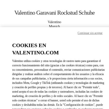
Skip to content
Return to Nav
Valentino Garavani Rockstud Schuhe
Valentino
Munich
Continuar sin aceptar
JETZT ANRUFEN
COOKIES EN
VALENTINO.COM
MEHR DETAILS
Valentino utiliza cookies y otras tecnologías de rastreo tanto para garantizar el
LINK OPENS IN 
DIRECCIONES
correcto funcionamiento del sitio (gracias a las cookies técnicas) como para, con
su consentimiento, personalizar el contenido, enviar comunicaciones publicitarias
dirigidas y realizar análisis sobre el comportamiento de los usuarios y la eficacia
de sus campañas publicitarias, y le proporciona cierta información a sus socios,
incluidos Meta, Google y TikTok (utilizando cookies y tecnologías de marketing
y creación de perfiles propias y de terceros). Al hacer clic en "Permitir todo",
usted acepta el uso de todas las cookies y rastreadores, incluidas las cookies de
marketing, de creación de perfiles y de redes sociales. Al hacer clic en "Permitir
solo cookies técnicas" o cerrar el banner, usted solo permite el uso de dichas
cookies y deshabilita todas las demás. En la "Configuración de cookies", puede
Link Opens in New Tab