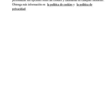
personalizar sus opciones sobre las cookies y cambiarlas en cualquier momento.
Obtenga más información en
la política de cookies
y
la política de
privacidad
.
ENTDECKEN SIE MEHR
NOVEDADES