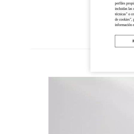
perfiles propi
incluidas las
técnicas" o c
de cookies", 
información 