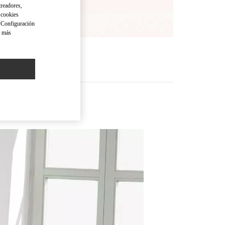
treadores,
o cookies
 "Configuración
a más