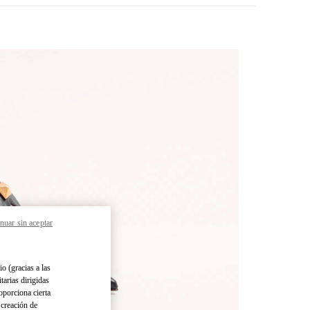
nuar sin aceptar
pens in New Tab
io (gracias a las
tarias dirigidas
oporciona cierta
 creación de