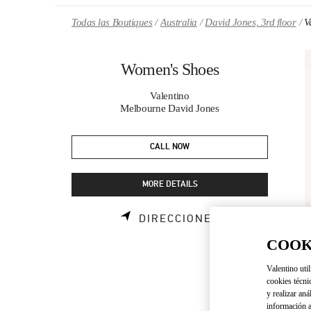
Skip to content
Return to Nav
Todas las Boutiques
Australia
David Jones, 3rd floor
V
Women's Shoes
Valentino
Melbourne David Jones
CALL NOW
MORE DETAILS
LINK OPENS I
DIRECCIONES
COOK
Valentino util
cookies técni
y realizar aná
información a