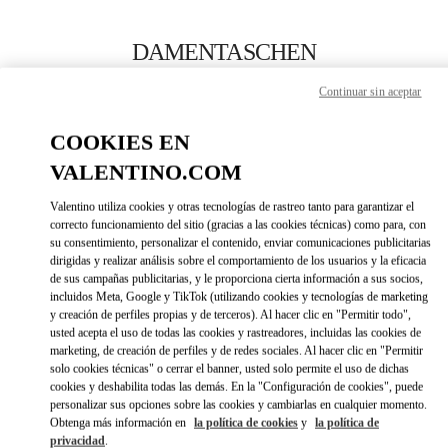
Skip to content
Return to Nav
DAMENTASCHEN
Valentino
Continuar sin aceptar
Wien
COOKIES EN
JETZT ANRUFEN
VALENTINO.COM
Valentino utiliza cookies y otras tecnologías de rastreo tanto para garantizar el
MEHR DETAILS
correcto funcionamiento del sitio (gracias a las cookies técnicas) como para, con
su consentimiento, personalizar el contenido, enviar comunicaciones publicitarias
dirigidas y realizar análisis sobre el comportamiento de los usuarios y la eficacia
LINK OPENS IN 
DIRECCIONES
de sus campañas publicitarias, y le proporciona cierta información a sus socios,
incluidos Meta, Google y TikTok (utilizando cookies y tecnologías de marketing
y creación de perfiles propias y de terceros). Al hacer clic en "Permitir todo",
usted acepta el uso de todas las cookies y rastreadores, incluidas las cookies de
marketing, de creación de perfiles y de redes sociales. Al hacer clic en "Permitir
solo cookies técnicas" o cerrar el banner, usted solo permite el uso de dichas
cookies y deshabilita todas las demás. En la "Configuración de cookies", puede
personalizar sus opciones sobre las cookies y cambiarlas en cualquier momento.
Obtenga más información en
la política de cookies
y
la política de
privacidad
.
Link Opens in New Tab