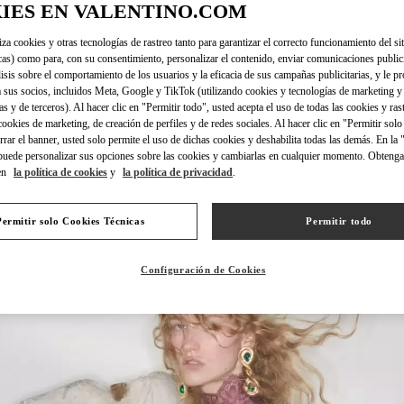
IES EN VALENTINO.COM
iza cookies y otras tecnologías de rastreo tanto para garantizar el correcto funcionamiento del sit
cas) como para, con su consentimiento, personalizar el contenido, enviar comunicaciones publici
ENTDECKEN SIE
lisis sobre el comportamiento de los usuarios y la eficacia de sus campañas publicitarias, y le pr
 sus socios, incluidos Meta, Google y TikTok (utilizando cookies y tecnologías de marketing y
as y de terceros). Al hacer clic en "Permitir todo", usted acepta el uso de todas las cookies y ras
 cookies de marketing, de creación de perfiles y de redes sociales. Al hacer clic en "Permitir sol
errar el banner, usted solo permite el uso de dichas cookies y deshabilita todas las demás. En la
puede personalizar sus opciones sobre las cookies y cambiarlas en cualquier momento. Obteng
NOVEDADES
en
la política de cookies
y
la política de privacidad
.
Permitir solo Cookies Técnicas
Permitir todo
Configuración de Cookies