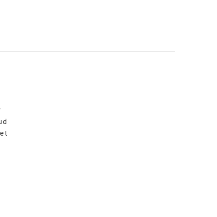
r
ud
et