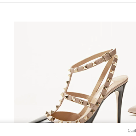
 IN NEW TAB
Lin
Conti