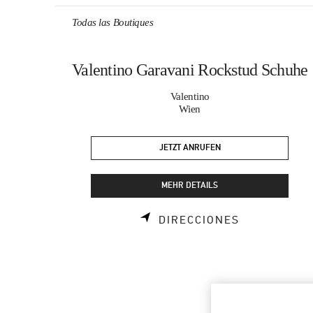
Skip to content
Return to Nav
Todas las Boutiques
Valentino Garavani Rockstud Schuhe
Valentino
Wien
JETZT ANRUFEN
MEHR DETAILS
LINK OPENS
DIRECCIONES