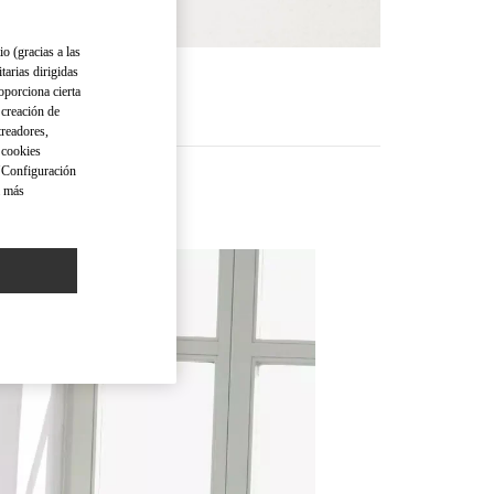
io (gracias a las
tarias dirigidas
 MEHR
oporciona cierta
 creación de
treadores,
o cookies
 "Configuración
a más