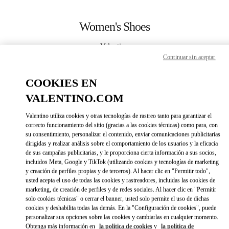
Skip to content
Return to Nav
Women's Shoes
Valentino
Iguatemi São Paulo
Continuar sin aceptar
COOKIES EN
CALL NOW
VALENTINO.COM
MORE DETAILS
Valentino utiliza cookies y otras tecnologías de rastreo tanto para garantizar el
correcto funcionamiento del sitio (gracias a las cookies técnicas) como para, con
su consentimiento, personalizar el contenido, enviar comunicaciones publicitarias
LINK OPENS IN 
DIRECCIONES
dirigidas y realizar análisis sobre el comportamiento de los usuarios y la eficacia
de sus campañas publicitarias, y le proporciona cierta información a sus socios,
incluidos Meta, Google y TikTok (utilizando cookies y tecnologías de marketing
y creación de perfiles propias y de terceros). Al hacer clic en "Permitir todo",
usted acepta el uso de todas las cookies y rastreadores, incluidas las cookies de
marketing, de creación de perfiles y de redes sociales. Al hacer clic en "Permitir
solo cookies técnicas" o cerrar el banner, usted solo permite el uso de dichas
cookies y deshabilita todas las demás. En la "Configuración de cookies", puede
personalizar sus opciones sobre las cookies y cambiarlas en cualquier momento.
Obtenga más información en
la política de cookies
y
la política de
Link Opens in New Tab