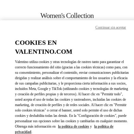
Skip to content
Return to Nav
Women's Collection
Valentino
Continuar sin aceptar
Curitiba
COOKIES EN
CALL NOW
VALENTINO.COM
Valentino utiliza cookies y otras tecnologías de rastreo tanto para garantizar el
MORE DETAILS
correcto funcionamiento del sitio (gracias a las cookies técnicas) como para, con
su consentimiento, personalizar el contenido, enviar comunicaciones publicitarias
dirigidas y realizar análisis sobre el comportamiento de los usuarios y la eficacia
LINK OPENS IN 
DIRECCIONES
de sus campañas publicitarias, y le proporciona cierta información a sus socios,
incluidos Meta, Google y TikTok (utilizando cookies y tecnologías de marketing
y creación de perfiles propias y de terceros). Al hacer clic en "Permitir todo",
usted acepta el uso de todas las cookies y rastreadores, incluidas las cookies de
marketing, de creación de perfiles y de redes sociales. Al hacer clic en "Permitir
solo cookies técnicas" o cerrar el banner, usted solo permite el uso de dichas
cookies y deshabilita todas las demás. En la "Configuración de cookies", puede
personalizar sus opciones sobre las cookies y cambiarlas en cualquier momento.
Obtenga más información en
la política de cookies
y
la política de
privacidad
.
Link Opens in New Tab